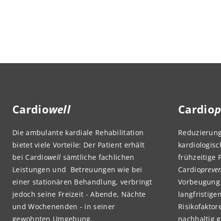
Cardio
well
Cardio
p
Die ambulante kardiale Rehabilitation
Reduzierun
bietet viele Vorteile: Der Patient erhält
kardiologis
bei Cardio
well
sämtliche fachlichen
frühzeitige
Leistungen und Betreuungen wie bei
Cardio
preve
einer stationären Behandlung, verbringt
Vorbeugung 
jedoch seine Freizeit - Abende, Nächte
langfristig
und Wochenenden - in seiner
Risikofakto
gewohnten Umgebung.
nachhaltig 