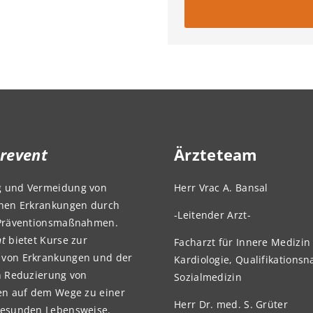
revent
Ärzteteam
g und Vermeidung von
Herr Vrac A. Bansal
chen Erkrankungen durch
-Leitender Arzt-
 Präventionsmaßnahmen.
nt
bietet Kurse zur
Facharzt für Innere Medizin
von Erkrankungen und der
Kardiologie, Qualifikations
en Reduzierung von
Sozialmedizin
ren auf dem Wege zu einer
Herr Dr. med. S. Grüter
gesunden Lebensweise.