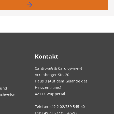
Kontakt
Cardio
well
& Cardio
prevent
Arrenberger Str. 20
Haus 3 (Auf dem Gelände des
Herzzentrums)
 und
42117 Wuppertal
nachweise
Telefon +49 2 02/739 545-40
Fax +49 2 02/739 545-92