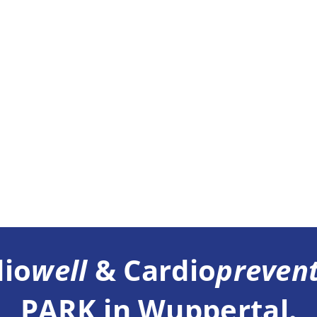
io
well
& Cardio
preven
PARK in Wuppertal.